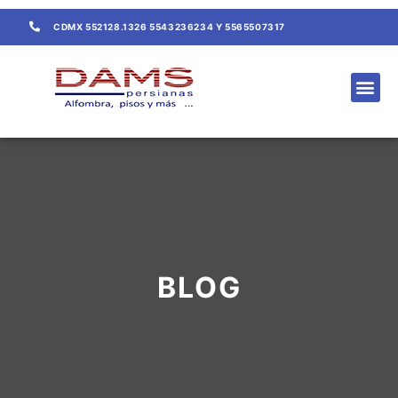
CDMX 552128.1326 5543236234 Y 5565507317
BLOG